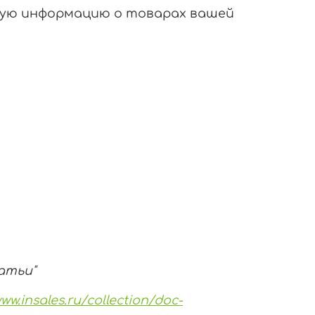
зную информацию о товарах вашей
атьи"
www.insales.ru/collection/doc-